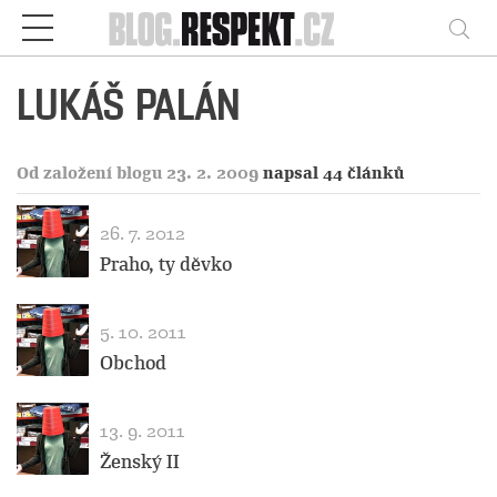
Respekt
Vy
LUKÁŠ PALÁN
Od založení blogu 23. 2. 2009
napsal 44 článků
26. 7. 2012
Praho, ty děvko
5. 10. 2011
Obchod
13. 9. 2011
Ženský II