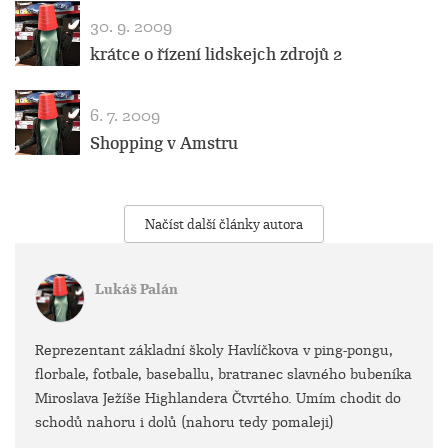
30. 9. 2009
krátce o řízení lidskejch zdrojů 2
6. 7. 2009
Shopping v Amstru
Načíst další články autora
Lukáš Palán
Reprezentant základní školy Havlíčkova v ping-pongu,
florbale, fotbale, baseballu, bratranec slavného bubeníka
Miroslava Ježíše Highlandera Čtvrtého. Umím chodit do
schodů nahoru i dolů (nahoru tedy pomaleji)