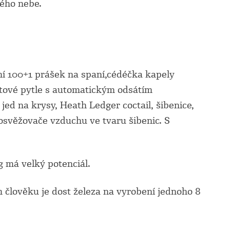
tého nebe.
lení 100+1 prášek na spaní,cédéčka kapely
stové pytle s automatickým odsátím
ed na krysy, Heath Ledger coctail, šibenice,
 osvěžovače vzduchu ve tvaru šibenic. S
 má velký potenciál.
 člověku je dost železa na vyrobení jednoho 8