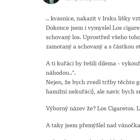
.. kvasnice, nakazit v Irsku lišky v
Dokonce jsem i vymyslel Los cigaret
schovaný los. Uprostřed všeho toho
zamotaný a schovaný a s částkou sto
A ti kuřáci by řešili dilema – vykouř
náhodou..".
Nejen, že bych zvedl tržby těchto gi
hamižní nekuřáci), ale navíc bych sn
Výborný název že? Los Cigaretos. L
A taky jsem přemýšlel nad vánočka