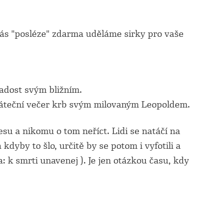
vás "posléze" zdarma uděláme sirky pro vaše
radost svým bližním.
páteční večer krb svým milovaným Leopoldem.
su a nikomu o tom neříct. Lidi se natáčí na
 kdyby to šlo, určitě by se potom i vyfotili a
a: k smrti unavenej ). Je jen otázkou času, kdy