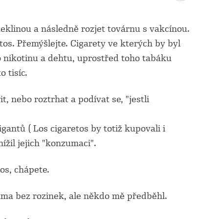
zteklinou a následně rozjet továrnu s vakcínou.
os. Přemýšlejte. Cigarety ve kterých by byl
 nikotinu a dehtu, uprostřed toho tabáku
 tisíc.
it, nebo roztrhat a podívat se, "jestli
gantů ( Los cigaretos by totiž kupovali i
ížil jejich "konzumaci".
os, chápete.
ma bez rozinek, ale někdo mě předběhl.