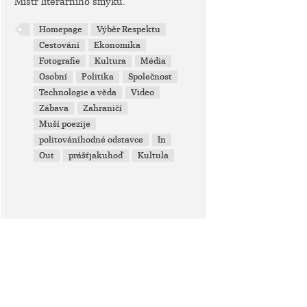
Mistr literárního smyku.
Homepage
Výběr Respektu
Cestování
Ekonomika
Fotografie
Kultura
Média
Osobní
Politika
Společnost
Technologie a věda
Video
Zábava
Zahraničí
Muší poezije
politováníhodné odstavce
In
Out
prášťjakuhoď
Kultula