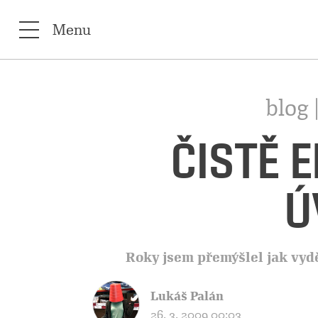
Menu
blog 
ČISTĚ 
Ú
Roky jsem přemýšlel jak vydě
Lukáš Palán
26. 3. 2009 00:03