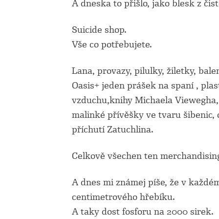
A dneska to přišlo, jako blesk z čis
Suicide shop.
Vše co potřebujete.
Lana, provazy, pilulky, žiletky, ba
Oasis+ jeden prášek na spaní , pla
vzduchu,knihy Michaela Viewegha, j
malinké přívěšky ve tvaru šibenic,
příchutí Zatuchlina.
Celkově všechen ten merchandising
A dnes mi známej píše, že v každém
centimetrového hřebíku.
A taky dost fosforu na 2000 sirek.