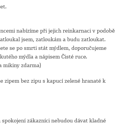
et.
ncemi nabízíme při jejich reinkarnaci v podobě
atloukal jsem, zatloukám a budu zatloukat.
ete se po smrti stát mýdlem, doporučujeme
ekutého mýdla a nápisem Čisté ruce.
 a mikiny zdarma)
se zipem bez zipu s kapucí zelené hranaté k
 spokojení zákazníci nebudou dávat kladné