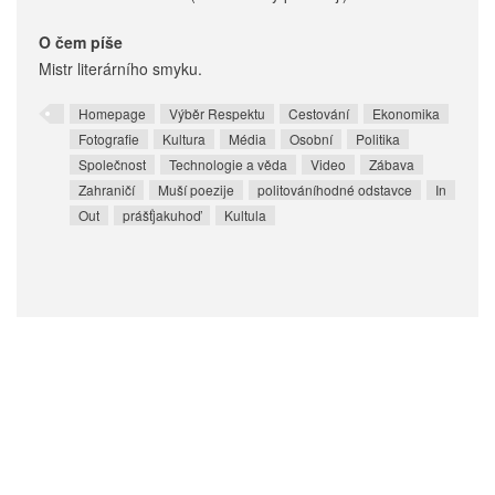
O čem píše
Mistr literárního smyku.
Homepage
Výběr Respektu
Cestování
Ekonomika
Fotografie
Kultura
Média
Osobní
Politika
Společnost
Technologie a věda
Video
Zábava
Zahraničí
Muší poezije
politováníhodné odstavce
In
Out
prášťjakuhoď
Kultula