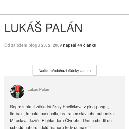
Respekt
Vy
LUKÁŠ PALÁN
Od založení blogu 23. 2. 2009
napsal 44 článků
Načíst předchozí články autora
Lukáš Palán
Reprezentant základní školy Havlíčkova v ping-pongu,
florbale, fotbale, baseballu, bratranec slavného bubeníka
Miroslava Ježíše Highlandera Čtvrtého. Umím chodit do
schodů nahoru i dolů (nahoru tedy pomaleji)